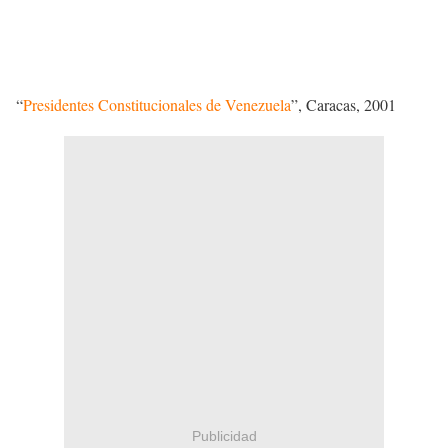
deteriorada su salud a consecuencia de la diabetes hasta que el 9
de noviembre de 2007 muere en Caracas a consecuencia de
afección re
nal.
“
Presidentes Constitucionales de Venezuela
”, Caracas, 2001
Publicidad