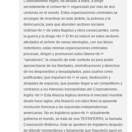
Corporativismo Inglés, ha llevado a estos, a dirigir
secretamente el crimen<br /> organizado por más de dos
centurias en el mundo. Estas organizaciones criminales se
encargan de incentivar en todo ámbito, la pobreza y la
delincuencia; para que abunden sectores sociales
víctimas<br /> de estos flagelos y otros consecuentes, como
la guerra y la droga.<br /> El fin es inducir en estos sectores
afectados el anhelo de vanas ideologías, con sus falsos
redentores; estas mismas organizaciones criminales
procesan, dirigen y promueven estos líderes<br />
“salvadores”; la creación de este contexto es para poder
aprovecharse de las libertades, reivindicaciones y derechos
de los desposeídos y desadaptados, para usarlos como
justificantes; que impulsen<br /> el caos, destrucción y
despejes de espacios, que puedan llegar a ser competitivos y
contrarios a los intereses monopolistas del Corporativismo
Inglés.<br /> Esta Alianza Inglesa domina el mercado mundial
desde hace siglos, ella financió con tales fines la aparente
revolución francesa y las supuestas independencias
americanas. No es Inglaterra quien<br /> actualmente
gobierna el mundo, se trata de una TESTAFERRA, la llamada
Corporación Británica. Esta se apoderó de Inglaterra después
de difundir momentánea y falsamente que Napoleón ganó en