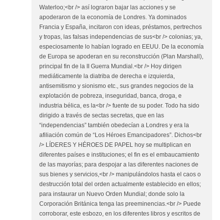
Waterloo;<br /> así lograron bajar las acciones y se
apoderaron de la economía de Londres. Ya dominados
Francia y España, incitaron con ideas, préstamos, pertrechos
y tropas, las falsas independencias de sus<br /> colonias; ya,
especiosamente lo habían logrado en EEUU. De la economía
de Europa se apoderan en su reconstrucción (Plan Marshall),
principal fin de la II Guerra Mundial.<br /> Hoy dirigen
mediáticamente la diatriba de derecha e izquierda,
antisemitismo y sionismo etc., sus grandes negocios de la
explotación de pobreza, inseguridad, banca, droga, e
industria bélica, es la<br /> fuente de su poder. Todo ha sido
dirigido a través de sectas secretas, que en las
“independencias” también obedecían a Londres y era la
afiliación común de “Los Héroes Emancipadores”. Dichos<br
/> LÍDERES Y HÉROES DE PAPEL hoy se multiplican en
diferentes países e instituciones; el fin es el embaucamiento
de las mayorías; para despojar a las diferentes naciones de
sus bienes y servicios,<br /> manipulándolos hasta el caos o
destrucción total del orden actualmente establecido en ellos;
para instaurar un Nuevo Orden Mundial; donde solo la
Corporación Británica tenga las preeminencias.<br /> Puede
corroborar, este esbozo, en los diferentes libros y escritos de