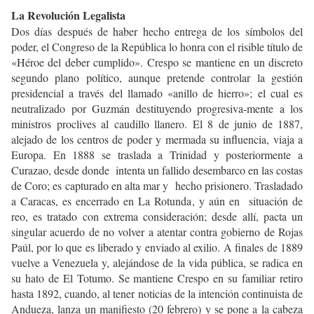
La Revolución Legalista
Dos días después de haber hecho entrega de los símbolos del
poder, el Congreso de la República lo honra con el risible título de
«Héroe del deber cumplido». Crespo se mantiene en un discreto
segundo plano político, aunque pretende controlar la gestión
presidencial a través del llamado «anillo de hierro»; el cual es
neutralizado por Guzmán destituyendo progresiva-mente a los
ministros proclives al caudillo llanero. El 8 de junio de 1887,
alejado de los centros de poder y mermada su influencia, viaja a
Europa. En 1888 se traslada a Trinidad y posteriormente a
Curazao, desde donde intenta un fallido desembarco en las costas
de Coro; es capturado en alta mar y hecho prisionero. Trasladado
a Caracas, es encerrado en La Rotunda, y aún en situación de
reo, es tratado con extrema consideración; desde allí, pacta un
singular acuerdo de no volver a atentar contra gobierno de Rojas
Paúl, por lo que es liberado y enviado al exilio. A finales de 1889
vuelve a Venezuela y, alejándose de la vida pública, se radica en
su hato de El Totumo. Se mantiene Crespo en su familiar retiro
hasta 1892, cuando, al tener noticias de la intención continuista de
Andueza, lanza un manifiesto (20 febrero) y se pone a la cabeza