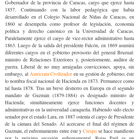
Gobernador de la provincia de Caracas, cargo que ejerce hasta
1857. Continuando con la labor pedagógica que había
desarrollado en el Colegio Nacional de Niñas de Caracas, en
1860 se desempeña como profesor de legislación, economía
política y derecho canónico en la Universidad de Caracas.
Paralelamente ejerce el cargo de vice-rector administrativo hasta
1863. Luego de la salida del presidente Falcón, en 1869 asumirá
diferentes cargos en el gobierno provisorio del general Bruzual:
ministro de Relaciones Exteriores y, posteriormente, auditor de
guerra. Liberal de no muy arraigadas convicciones, apoya, sin
embargo, al
Autócrata Civilizador
en su gestión de gobierno; éste
lo nombra fiscal nacional de Hacienda en 1873. Permanece como
tal hasta 1878. Tras un breve destierro en Europa en el segundo
mandato de Guzmán (1879-1884) es designado ministro de
Hacienda; simultáneamente ejerce funciones docentes y
administrativas en la universidad caraqueña. Habiendo sido electo
senador por el estado Lara, en 1887 ostenta el cargo de Presidente
de la cámara del Senado. Al acercarse el final del régimen de
Guzmán, el enfrentamiento entre éste y
Crespo
se hace manifiesto
por la próxima sucesión gubernamental. Rojas Paúl es un