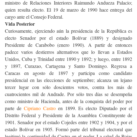
ministro de Relaciones Interiores Raimundo Andueza Palacio;
quien resulta electo. El 19 de marzo de 1990 hace entrega del
cargo ante el Consejo Federal.
Vida Posterior
Curiosamente, ejerciendo aún la presidencia de la República es
electo Senador por el estado Bolívar (1889) y designado
Presidente de Carabobo (enero 1990). A partir de entonces
padece varios destierros alternativos que lo llevan a Estados
Unidos, Cuba y Trinidad entre 1890 y 1892; y luego, entre 1892
y 1897, Curazao, Cartagena y Santo Domingo. Regresa a
Caracas en agosto de 1897 y participa como candidato
presidencial en las elecciones de septiembre; alcanza un lejano
tercer lugar con sólo doscientos votos, contra los más de
cuatrocientos mil de Andrade. Por sólo tres días se desempeña
como ministro de Hacienda, antes de la conquista del poder por
parte de
Cipriano Castro
en 1899. Es electo Diputado por el
Distrito Federal y Presidente de la Asamblea Constituyente de
1901. Senador por el estado Cojedes entre 1902 y 1904, y por el
estado Bolívar en 1905. Formó parte del tribunal electoral que
legitimó la continuidad de Castro en el poder. La salud de Rojas