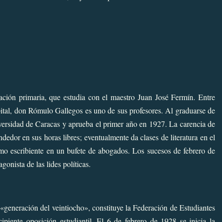
ación primaria, que estudia con el maestro Juan José Fermín. Entre
ital, don
Rómulo Gallegos
es uno de sus profesores. Al graduarse de
niversidad de Caracas y aprueba el primer año en 1927. La carencia de
dor en sus horas libres; eventualmente da clases de literatura en el
o escribiente en un bufete de abogados. Los sucesos de febrero de
gonista de las lides políticas.
«generación del veintiocho», constituye la Federación de Estudiantes
cipiente oposición estudiantil. El 6 de febrero de 1928 se inicia la