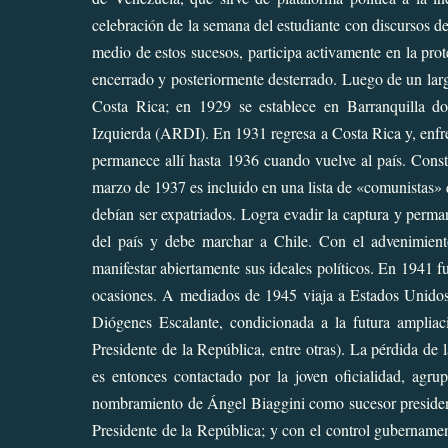
celebración de la semana del estudiante con discursos de
medio de estos sucesos, participa activamente en la prot
encerrado y posteriormente desterrado. Luego de un lar
Costa Rica; en 1929 se establece en Barranquilla d
Izquierda (ARDI). En 1931 regresa a Costa Rica y, enfre
permanece allí hasta 1936 cuando vuelve al país. Cons
marzo de 1937 es incluido en una lista de «comunistas» q
debían ser expatriados. Logra evadir la captura y perm
del país y debe marchar a Chile. Con el advenimient
manifestar abiertamente sus ideales políticos. En 1941 
ocasiones. A mediados de 1945 viaja a Estados Unidos p
Diógenes Escalante, condicionada a la futura ampliació
Presidente de la República, entre otras). La pérdida de 
es entonces contactado por la joven oficialidad, agru
nombramiento de Ángel Biaggini como sucesor presidenc
Presidente de la República; y con el control gubernamen