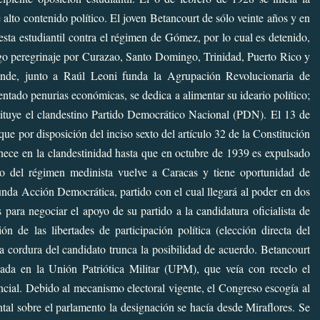
 alto contenido político. El joven Betancourt de sólo veinte años y en
esta estudiantil contra el régimen de
Gómez
, por lo cual es detenido,
go peregrinaje por Curazao, Santo Domingo, Trinidad, Puerto Rico y
onde, junto a
Raúl Leoni
funda la Agrupación Revolucionaria de
ntado penurias económicas, se dedica a alimentar su ideario político;
tituye el clandestino Partido Democrático Nacional (PDN). El 13 de
ue por disposición del inciso sexto del artículo 32 de la Constitución
anece en la clandestinidad hasta que en octubre de 1939 es expulsado
o del régimen medinista vuelve a Caracas y tiene oportunidad de
funda Acción Democrática, partido con el cual llegará al poder en dos
ara negociar el apoyo de su partido a la candidatura oficialista de
n de las libertades de participación política (elección directa del
la cordura del candidato trunca la posibilidad de acuerdo. Betancourt
pada en la Unión Patriótica Militar (UPM), que veía con recelo el
ial. Debido al mecanismo electoral vigente, el Congreso escogía al
tal sobre el parlamento la designación se hacía desde Miraflores. Se